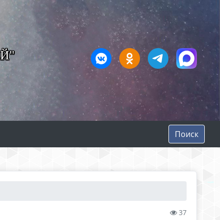
Й"
Поиск
37