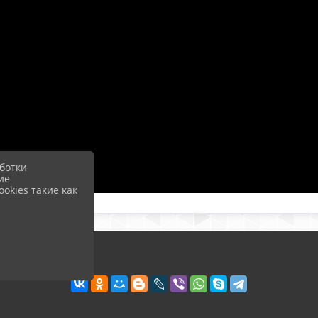
ботки
ие
okies такие как