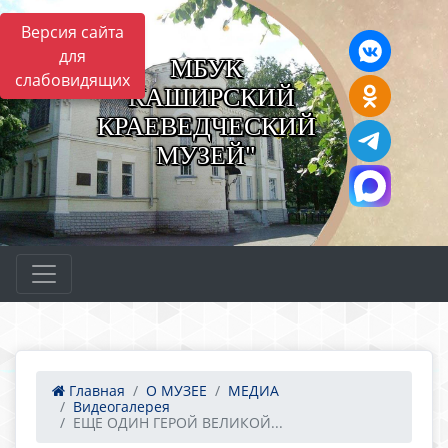
Версия сайта
для
МБУК
слабовидящих
"КАШИРСКИЙ
КРАЕВЕДЧЕСКИЙ
МУЗЕЙ"
Главная
О МУЗЕЕ
МЕДИА
Видеогалерея
ЕЩЕ ОДИН ГЕРОЙ ВЕЛИКОЙ...