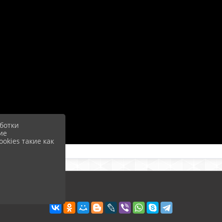
ботки
ие
okies такие как