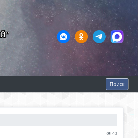
Й"
Поиск
40