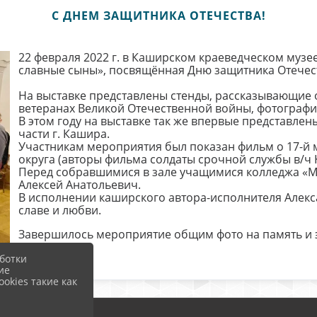
С ДНЕМ ЗАЩИТНИКА ОТЕЧЕСТВА!
22 февраля 2022 г. в Каширском краеведческом музе
славные сыны», посвящённая Дню защитника Отечес
На выставке представлены стенды, рассказывающие о
ветеранах Великой Отечественной войны, фотограф
В этом году на выставке так же впервые представле
части г. Кашира.
Участникам мероприятия был показан фильм о 17-й 
округа (авторы фильма солдаты срочной службы в/ч 
Перед собравшимися в зале учащимися колледжа «М
Алексей Анатольевич.
В исполнении каширского автора-исполнителя Алекс
славе и любви.
Завершилось мероприятие общим фото на память и э
ботки
ие
okies такие как