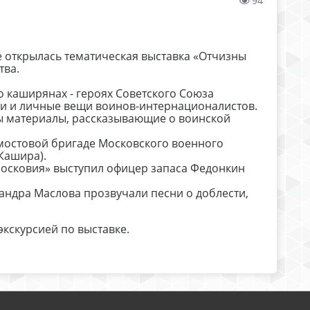
94
е открылась тематическая выставка «Отчизны
тва.
 каширянах - героях Советского Союза
ии и личные вещи воинов-интернационалистов.
ны материалы, рассказывающие о воинской
мостовой бригаде Московского военного
Кашира).
осковия» выступил офицер запаса Федонкин
андра Маслова прозвучали песни о доблести,
кскурсией по выставке.