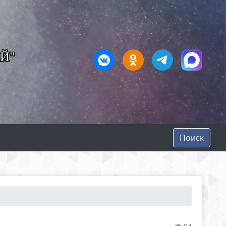
Й"
Поиск