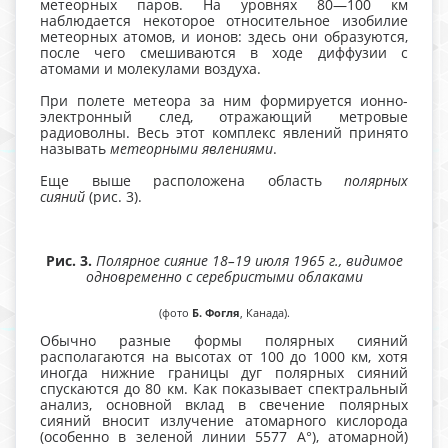
метеорных паров. На уровнях 80—100 км
наблюдается некоторое относительное изобилие
метеорных атомов, и ионов: здесь они образуются,
после чего смешиваются в ходе диффузии с
атомами и молекулами воздуха.
При полете метеора за ним формируется ионно-
электронный след, отражающий метровые
радиоволны. Весь этот комплекс явлений принято
называть
метеорными явлениями
.
Еще выше расположена область
полярных
сияний
(рис. 3).
Рис. 3.
Полярное сияние 18–19 июля 1965 г., видимое
одновременно с серебристыми облаками
(фото
Б. Фогля
, Канада).
Обычно разные формы полярных сияний
располагаются на высотах от 100 до 1000 км, хотя
иногда нижние границы дуг полярных сияний
спускаются до 80 км. Как показывает спектральный
анализ, основной вклад в свечение полярных
сияний вносит излучение атомарного кислорода
(особенно в зеленой линии 5577 А°), атомарной)