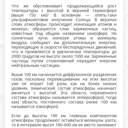
Что же обусловливает продолжающийся рост
температуры с высотой в верхней термосфере
(выше 150 км)? В основном — опять-таки
ультрафиолетовое излучение Солнца. В верхних
слоях атмосферы происходит ионизация атомов и
молекул, образуются слои заряженных частиц,
известные под общим названием
ионосфера
. Но
солнечные лучи, ионизуя атомы и молекулы
воздуха, сообщают им дополнительную энергию,
переходящую в скорости беспорядочных движений,
что и проявляется в увеличении температуры до
2000 градусов на высоте около 1000 км. Заряженные
частицы путем столкновений передают энергию
нейтральным частицам.
Выше 100 км начинается диффузионное разделение
газов, поскольку перемешивание на этих высотах
уже не играет той роли, как на более низких
уровнях. Химический состав атмосферы начинает
меняться с высотой. Эта область переменного
состава атмосферы называется
гетеросферой
, тогда
как] область постоянного состава (ниже 100 км)
называется
гомосферой
.
Если до высоты 180 км главным компонентом
атмосферы продолжают оставаться молекулы азота,
то в интервале высот 180–600 км их место занимают