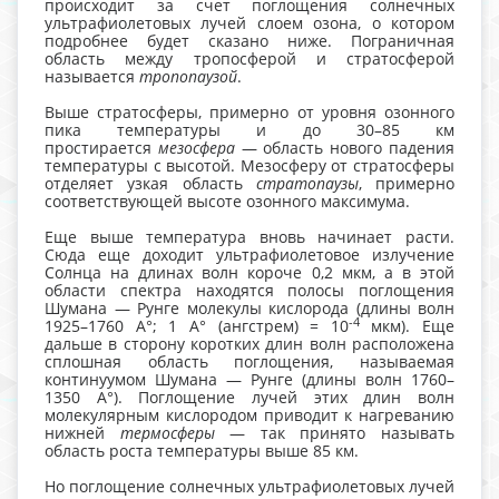
происходит за счет поглощения солнечных
ультрафиолетовых лучей слоем озона, о котором
подробнее будет сказано ниже. Пограничная
область между тропосферой и стратосферой
называется
тропопаузой
.
Выше стратосферы, примерно от уровня озонного
пика температуры и до 30–85 км
простирается
мезосфера
— область нового падения
температуры с высотой. Мезосферу от стратосферы
отделяет узкая область
стратопаузы
, примерно
соответствующей высоте озонного максимума.
Еще выше температура вновь начинает расти.
Сюда еще доходит ультрафиолетовое излучение
Солнца на длинах волн короче 0,2 мкм, а в этой
области спектра находятся полосы поглощения
Шумана — Рунге молекулы кислорода (длины волн
-4
1925–1760 A°; 1 A° (ангстрем) = 10
мкм). Еще
дальше в сторону коротких длин волн расположена
сплошная область поглощения, называемая
континуумом Шумана — Рунге (длины волн 1760–
1350 А°). Поглощение лучей этих длин волн
молекулярным кислородом приводит к нагреванию
нижней
термосферы
— так принято называть
область роста температуры выше 85 км.
Но поглощение солнечных ультрафиолетовых лучей