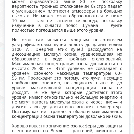
может образоваться выше 80 км, поскольку
вероятность тройных столкновений быстро падает
с уменьшением плотности атмосферы на больших
высотах. Не может озон образовываться и ниже
10 км — там нет атомов кислорода, поскольку
излучение в области полос Шумана — Рунге
полностью поглощается выше этого уровня.
Но озон сам является мощным поглотителем
ультрафиолетовых лучей вплоть до длины волны
3100 А°. Энергия этих лучей расходуется на
диссоциацию молекул озона, уравновешивая их
образование в ходе тройных столкновений.
Максимальная концентрация озона достигается на
высотах 25–30 км. Этот уровень не совпадает с
уровнем озонного максимума температуры 60–
55 км. Происходит это потому, что лучи, несущие
наибольшую энергию, поглощаются выше и до
уровня максимальной концентрации озона не
доходят. Те же лучи, которые достигают этого
уровня, имеют относительно небольшую энергию и
не могут нагреть молекулы озона, а через них — и
других газов до достаточно высоких температур.
Поэтому, как ни странно, в области максимальной
концентрации озона температуры довольно низкие.
Хорошо известно значение озоносферы для защиты
всего живого на Земле — растений, животных и