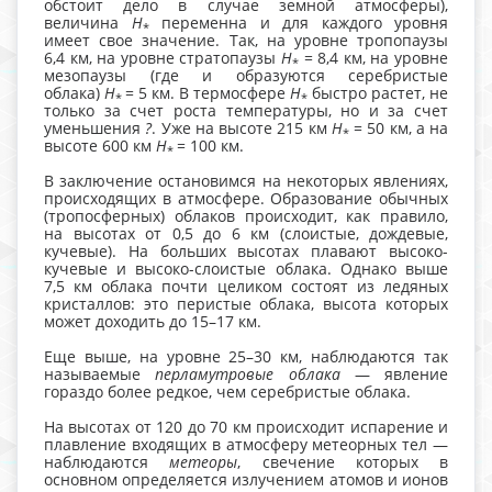
обстоит дело в случае земной атмосферы),
величина
H
переменна и для каждого уровня
*
имеет свое значение. Так, на уровне тропопаузы
6,4 км, на уровне стратопаузы
H
= 8,4 км, на уровне
*
мезопаузы (где и образуются серебристые
облака)
H
= 5 км. В термосфере
H
быстро растет, не
*
*
только за счет роста температуры, но и за счет
уменьшения
?
. Уже на высоте 215 км
H
= 50 км, а на
*
высоте 600 км
H
= 100 км.
*
В заключение остановимся на некоторых явлениях,
происходящих в атмосфере. Образование обычных
(тропосферных) облаков происходит, как правило,
на высотах от 0,5 до 6 км (слоистые, дождевые,
кучевые). На больших высотах плавают высоко-
кучевые и высоко-слоистые облака. Однако выше
7,5 км облака почти целиком состоят из ледяных
кристаллов: это перистые облака, высота которых
может доходить до 15–17 км.
Еще выше, на уровне 25–30 км, наблюдаются так
называемые
перламутровые облака
— явление
гораздо более редкое, чем серебристые облака.
На высотах от 120 до 70 км происходит испарение и
плавление входящих в атмосферу метеорных тел —
наблюдаются
метеоры
, свечение которых в
основном определяется излучением атомов и ионов