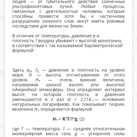
людей — от губительного действия солнечных
ультрафиолетовых лучей. Любые процессы,
связанные с деятельностью человека, которые
способны привести хотя бы к частичному
разрушению озонного слоя, могут иметь роковые
последствия для жизни на Земле.
В отличие от температуры, давление
р
и
плотность
?
воздуха убывают с высотой монотонно,
в соответствии с так называемой барометрической'
формулой:
Здесь
р
,
?
— давление и плотность на уровне
0
0
моря,
Н
— высота, отсчитываемая от этого
уровня,
Н
— очень важная величина,
*
называемая
шкалой высот
, или
высотой
однородной атмосферы
. Она определяет интервал
высот, на котором плотность и давление
уменьшаются в
е
раз (
е
= 2,718…— основание
натуральных логарифмов). Как показывает теория,
величина
Н
определяется формулой
*
Н
=
R
?
T
/
?
?
g
, (2)
*
где
Т
— температура,
?
— средняя относительная
молекулярная масса газа,
g
— ускорение силы