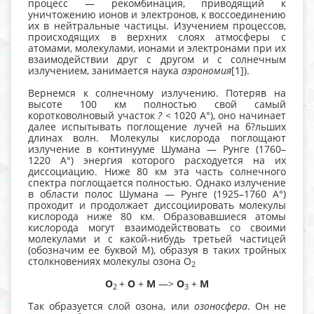
процесс — рекомбинация, приводящий к
уничтожению ионов и электронов, к воссоединению
их в нейтральные частицы. Изучением процессов,
происходящих в верхних слоях атмосферы с
атомами, молекулами, ионами и электронами при их
взаимодействии друг с другом и с солнечным
излучением, занимается наука
аэрономия
[1]).
Вернемся к солнечному излучению. Потеряв на
высоте 100 км полностью свой самый
коротковолновый участок
?
< 1020 А°), оно начинает
далее испытывать поглощение лучей на б?льших
длинах волн. Молекулы кислорода поглощают
излучение в континууме Шумана — Рунге (1760–
1220 А°) энергия которого расходуется на их
диссоциацию. Ниже 80 км эта часть солнечного
спектра поглощается полностью. Однако излучение
в области полос Шумана — Рунге (1925–1760 А°)
проходит и продолжает диссоциировать молекулы
кислорода ниже 80 км. Образовавшиеся атомы
кислорода могут взаимодействовать со своими
молекулами и с какой-нибудь третьей частицей
(обозначим ее буквой М), образуя в таких тройных
столкновениях молекулы озона O
2
O
+
O
+
M
—>
O
+
M
2
3
Так образуется слой озона, или
озоносфера
. Он не