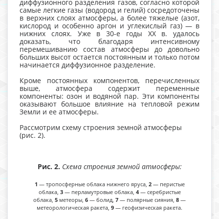
диффузионного разделения газов, согласно которой
самые легкие газы (водород и гелий) сосредоточены
в верхних слоях атмосферы, а более тяжелые (азот,
кислород и особенно аргон и углекислый газ) — в
нижних слоях. Уже в 30-е годы XX в. удалось
доказать, что благодаря интенсивному
перемешиванию состав атмосферы до довольно
больших высот остается постоянным и только потом
начинается диффузионное разделение.
Кроме постоянных компонентов, перечисленных
выше, атмосфера содержит переменные
компоненты: озон и водяной пар. Эти компоненты
оказывают большое влияние на тепловой режим
Земли и ее атмосферы.
Рассмотрим схему строения земной атмосферы
(рис. 2).
Рис. 2.
Схема строения земной атмосферы:
1
— тропосферные облака нижнего яруса,
2
— перистые
облака,
3
— перламутровые облака,
4
— серебристые
облака,
5
метеоры,
6
— болид,
7
— полярные сияния,
8
—
метеорологическая ракета,
9
— геофизическая ракета.