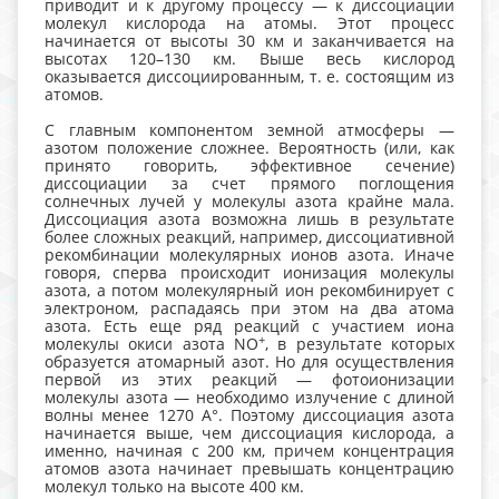
приводит и к другому процессу — к диссоциации
молекул кислорода на атомы. Этот процесс
начинается от высоты 30 км и заканчивается на
высотах 120–130 км. Выше весь кислород
оказывается диссоциированным, т. е. состоящим из
атомов.
С главным компонентом земной атмосферы —
азотом положение сложнее. Вероятность (или, как
принято говорить, эффективное сечение)
диссоциации за счет прямого поглощения
солнечных лучей у молекулы азота крайне мала.
Диссоциация азота возможна лишь в результате
более сложных реакций, например, диссоциативной
рекомбинации молекулярных ионов азота. Иначе
говоря, сперва происходит ионизация молекулы
азота, а потом молекулярный ион рекомбинирует с
электроном, распадаясь при этом на два атома
азота. Есть еще ряд реакций с участием иона
+
молекулы окиси азота NO
, в результате которых
образуется атомарный азот. Но для осуществления
первой из этих реакций — фотоионизации
молекулы азота — необходимо излучение с длиной
волны менее 1270 А°. Поэтому диссоциация азота
начинается выше, чем диссоциация кислорода, а
именно, начиная с 200 км, причем концентрация
атомов азота начинает превышать концентрацию
молекул только на высоте 400 км.