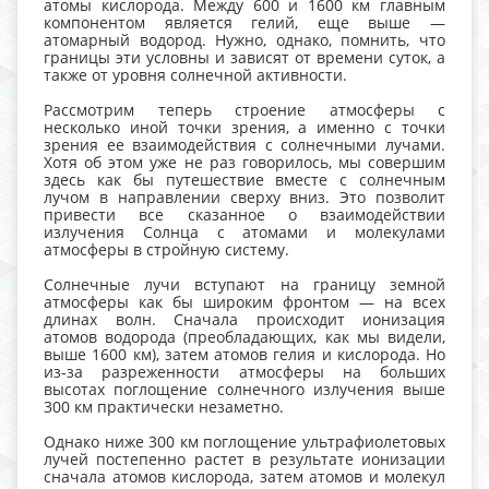
атомы кислорода. Между 600 и 1600 км главным
компонентом является гелий, еще выше —
атомарный водород. Нужно, однако, помнить, что
границы эти условны и зависят от времени суток, а
также от уровня солнечной активности.
Рассмотрим теперь строение атмосферы с
несколько иной точки зрения, а именно с точки
зрения ее взаимодействия с солнечными лучами.
Хотя об этом уже не раз говорилось, мы совершим
здесь как бы путешествие вместе с солнечным
лучом в направлении сверху вниз. Это позволит
привести все сказанное о взаимодействии
излучения Солнца с атомами и молекулами
атмосферы в стройную систему.
Солнечные лучи вступают на границу земной
атмосферы как бы широким фронтом — на всех
длинах волн. Сначала происходит ионизация
атомов водорода (преобладающих, как мы видели,
выше 1600 км), затем атомов гелия и кислорода. Но
из-за разреженности атмосферы на больших
высотах поглощение солнечного излучения выше
300 км практически незаметно.
Однако ниже 300 км поглощение ультрафиолетовых
лучей постепенно растет в результате ионизации
сначала атомов кислорода, затем атомов и молекул