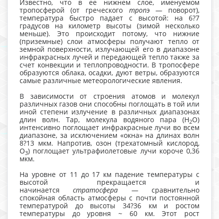
Известно, что в ее нижнем слое, именуемом
тропосферой (от греческого
тропэ
— поворот),
температура быстро падает с высотой: на 6?7
градусов на километр высоты (зимой несколько
меньше). Это происходит потому, что нижние
(приземные) слои атмосферы получают тепло от
земной поверхности, излучающей его в диапазоне
инфракрасных лучей и передающей тепло также за
счет конвекции и теплопроводности. В тропосфере
образуются облака, осадки, дуют ветры, образуются
самые различные метеорологические явления.
В зависимости от строения атомов и молекул
различных газов они способны поглощать в той или
иной степени излучение в различных диапазонах
длин волн. Тар, молекула водяного пара (Н
О)
2
интенсивно поглощает инфракрасные лучи во всем
диапазоне, за исключением «окна» на длинах волн
8?13 мкм. Напротив, озон (трехатомный кислород,
О
) поглощает ультрафиолетовые лучи короче 0,36
3
мкм.
На уровне от 11 до 17 км падение температуры с
высотой прекращается и
начинается
стратосфера
— сравнительно
спокойная область атмосферы с почти постоянной
температурой до высоты 34?36 км и ростом
температуры до уровня ~ 60 км. Этот рост