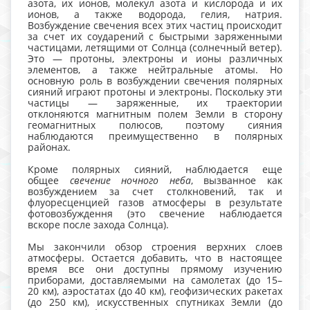
азота, их ионов, молекул азота и кислорода и их
ионов, а также водорода, гелия, натрия.
Возбуждение свечения всех этих частиц происходит
за счет их соударений с быстрыми заряженными
частицами, летящими от Солнца (солнечный ветер).
Это — протоны, электроны и ионы различных
элементов, а также нейтральные атомы. Но
основную роль в возбуждении свечения полярных
сияний играют протоны и электроны. Поскольку эти
частицы — заряженные, их траектории
отклоняются магнитным полем Земли в сторону
геомагнитных полюсов, поэтому сияния
наблюдаются преимущественно в полярных
районах.
Кроме полярных сияний, наблюдается еще
общее
свечение ночного неба
, вызванное как
возбуждением за счет столкновений, так и
флуоресценцией газов атмосферы в результате
фотовозбуждення (это свечение наблюдается
вскоре после захода Солнца).
Мы закончили обзор строения верхних слоев
атмосферы. Остается добавить, что в настоящее
время все они доступны прямому изучению
приборами, доставляемыми на самолетах (до 15–
20 км), аэростатах (до 40 км), геофизических ракетах
(до 250 км), искусственных спутниках Земли (до