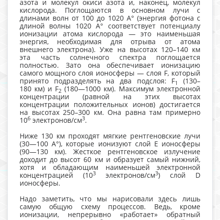
азота и молекул окиси азота и, наконец, молекул
кислорода. Поглощаются в основном лучи с
длинами волн от 100 до 1020 А° (энергия фотона с
длиной волны 1020 А° соответствует потенциалу
ионизации атома кислорода — это наименьшая
энергия, необходимая для отрыва от атома
внешнего электрона). Уже на высотах 120–140 км
эта часть солнечного спектра поглощается
полностью. Зато она обеспечивает ионизацию
самого мощного слоя ионосферы — слоя F, который
принято подразделять на два подслоя: F
(130–
1
180 км) и F
(180—1000 км). Максимум электронной
2
концентрации (равной на этих высотах
концентрации положительных ионов) достигается
на высотах 250–300 км. Она равна там примерно
6
3
10
электронов/см
.
Ниже 130 км проходят мягкие рентгеновские лучи
(30—100 А°), которые ионизуют слой Е ионосферы
(90—130 км). Жесткое рентгеновское излучение
доходит до высот 60 км и образует самый нижний,
хотя и обладающим наименьшей электронной
3
3
концентрацией (10
электронов/см
) слой D
ионосферы.
Надо заметить, что мы нарисовали здесь лишь
самую общую схему процессов. Ведь, кроме
ионизации, непрерывно «работает» обратный