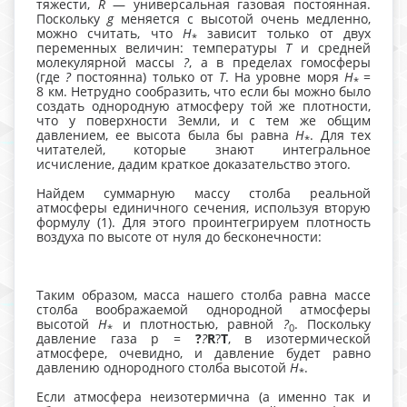
тяжести,
R
— универсальная газовая постоянная.
Поскольку
g
меняется с высотой очень медленно,
можно считать, что
H
зависит только от двух
*
переменных величин: температуры
Т
и средней
молекулярной массы
?
, а в пределах гомосферы
(где
?
постоянна) только от
Т
. На уровне моря
H
=
*
8 км. Нетрудно сообразить, что если бы можно было
создать однородную атмосферу той же плотности,
что у поверхности Земли, и с тем же общим
давлением, ее высота была бы равна
H
. Для тех
*
читателей, которые знают интегральное
исчисление, дадим краткое доказательство этого.
Найдем суммарную массу столба реальной
атмосферы единичного сечения, используя вторую
формулу (1). Для этого проинтегрируем плотность
воздуха по высоте от нуля до бесконечности:
Таким образом, масса нашего столба равна массе
столба воображаемой однородной атмосферы
высотой
H
и плотностью, равной
?
. Поскольку
*
0
давление газа p =
?
?
R
?
T
, в изотермической
атмосфере, очевидно, и давление будет равно
давлению однородного столба высотой
H
.
*
Если атмосфера неизотермична (а именно так и