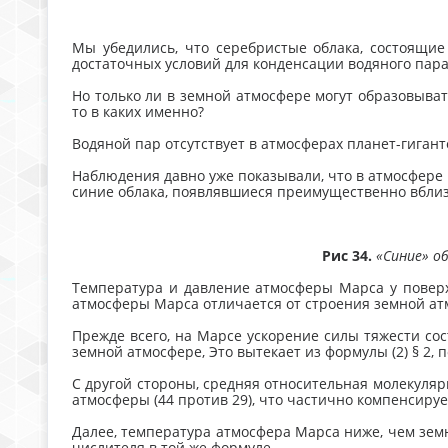
Мы убедились, что серебристые облака, состоящие
достаточных условий для конденсации водяного пара
Но только ли в земной атмосфере могут образовыват
то в каких именно?
Водяной пар отсутствует в атмосферах планет-гиган
Наблюдения давно уже показывали, что в атмосфере М
синие облака, появлявшиеся преимущественно вблизи 
Рис 34.
«Синие» о
Температура и давление атмосферы Марса у поверх
атмосферы Марса отличается от строения земной ат
Прежде всего, на Марсе ускорение силы тяжести со
земной атмосфере, Это вытекает из формулы (2) § 2,
С другой стороны, средняя относительная молекуля
атмосферы (44 против 29), что частично компенсируе
Далее, температура атмосфера Марса ниже, чем зем
числителя в той же формуле.