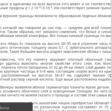
Марса
q
одинакова на всех высотах (что может и не соответство
-4
-3
альные пределы
q
= 2∙10
÷3∙10
. Им соответствуют нижние грани
 верхние границы возможности образования ледяных облаков: о
о которой мы говорили до сих пор, — средняя для всей плане
ся. Таким образом, нет никакого сомнения, что белые и сини
облакам земной атмосферы. Вот только никакой границы по вы
та «Марс-5» показали на высоте 30÷35 км в утренние часы на
его оптическую толщину около 0,1. С орбитального аппарата
метров. Такие большие высоты роднят марсианские облака с на
звестно, что эту планету окружает плотный облачный сло
» удалось выяснить многие свойства этого слоя. Как был
 планеты почти прозрачна, от 32 до 49 км лежит слой дымки ти
о крупные частицы в 5÷8 мкм, состоящие скорее всего из крис
, расположенный на высотах 58÷67 км, содержит мелкие 
ый раствор серной кислоты. Еще выше расположена надоблачн
 Венеры выявляли вблизи терминатора планеты яркие детали, 
 основного облачного слоя и освещенные Солнцем. Из чего о
пока ничего не можем сказать о природе и составе этих самых 
яного пара, т. е. быть аналогами наших серебристых облаков?
атмосфере Венеры по различным оценкам составляет от 10 д
ботки
 она держится между 232 и 244 К). Но отдельные похолодани