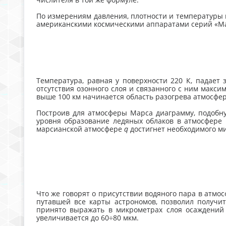
По измерениям давления, плотности и температуры 
американскими космическими аппаратами серий «Мар
Температура, равная у поверхности 220 К, падает
отсутствия озонного слоя и связанного с ним макс
выше 100 км начинается область разогрева атмосфе
Построив для атмосферы Марса диаграмму, подобную
уровня образование ледяных облаков в атмосфере 
марсианской атмосфере
q
достигнет необходимого ми
Что же говорят о присутствии водяного пара в атм
путавшей все карты астрономов, позволил получи
принято выражать в микрометрах слоя осаждений 
увеличивается до 60÷80 мкм.