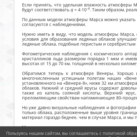
Если принять, что удельная влажность атмосферы 
-4
будут соответствовать
q
= 4∙10
. Таким образом, ре
По данным модели атмосферы Марса можно указать и
согласуются с наблюдениями.
Нужно иметь в виду, что модель атмосферы Марса, 
условия для образования ледяных облаков улучшают
ледяные облака, подобные перистым и серебристым 
Фотометрические наблюдения с космического аппара
кристалликов льда размером порядка 1 мкм и имевш
высотах от 15 до 70 км, толщиной в несколько кило
Обратимся теперь к атмосфере Венеры. Хорошо и
многочисленным успешным полетам наших «Венер
установленного на «Венере-8», ниже 32 км атмосфера
облаков. Нижний и средний ярусы содержат довольн
также из капель соляной кислоты. Верхний ярус
преломляющим свойствам напоминающие 80-процентн
Но уже давно визуальные наблюдения и фотографии
только облака, расположенные выше уровня границы
материал гораздо беднее, чем в случае Марса, и мы 
Могут ли они состоять из продуктов конденсации вод
Средняя удельная концентрация водяного пара в 
Пользуясь нашим сайтом, вы соглашаетесь с политикой обра
опускается ниже 200 К (на уровне верхней границы