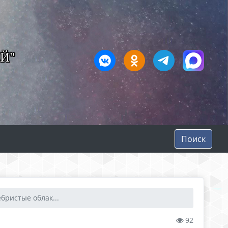
Й"
Поиск
ебристые облак...
92