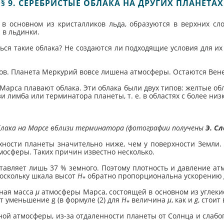
§ 9. СЕРЕБРИСТЫЕ ОБЛАКА НА ДРУГИХ ПЛАНЕТАХ
 в основном из кристалликов льда, образуются в верхних с
 в льдинки.
ься такие облака? Не создаются ли подходящие условия для их 
тов. Планета Меркурий вовсе лишена атмосферы. Остаются Вен
арса плавают облака. Эти облака были двух типов: желтые обл
лимба или терминатора планеты, т. е. в областях с более низк
блака на Марсе вблизи терминатора (фотографии получены
Э. С
ности планеты значительно ниже, чем у поверхности Земли. 
мосферы. Таких причин известно несколько.
ставляет лишь 37 % земного. Поэтому плотность и давление а
 поскольку шкала высот
Н
обратно пропорциональна ускорению
*
рная масса
μ
атмосферы Марса, состоящей в основном из углекисл
т уменьшение g (в формуле (2) для
Н
величина
μ
, как и
g
, стоит
*
ной атмосферы, из-за отдаленности планеты от Солнца и слабо