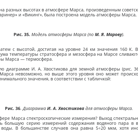
на разных высотах в атмосфере Марса, произведенным советс
инер» и «Викинг», была построена модель атмосферы Марса, и
Рис. 35.
Модель атмосферы Марса (по
М. Я. Марову
).
 затем с высотой, достигая на уровне 24 км значения 160 К.
имума температуры стратосфера и мезосфера на Марсе сливаютс
ры Марса — термосфера.
 диаграмме И. А. Хвостикова для земной атмосферы (рис. 36
Марса невозможно, но выше этого уровня оно может происхо
нимального значения, в соответствии с табличкой:
Рис. 36
.
Диаграмма
И. А. Хвостикова
для атмосферы Марса.
осфере Марса спектроскопические измерения? Выход спектральн
ть большую серию измерений содержания водяного пара в 
воды. В большинстве случаев она равна 5÷20 мкм, хотя и