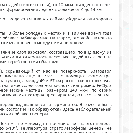
вать действительности), то 10 мкм осажденного слоя
цы формирования ледяных облаков от 4 до 14 км.
т 58 до 74 км. Как мы сейчас убедимся, они хорошо
ты. В более холодных местах и в зимнее время года
е облака; наблюдаемые на Марсе, это действительно
соте мы провести между ними не можем.
личие слоя аэрозоля, состоявшего, по-видимому, из
 «Викинг-I отмечалось несколько подобных слоев на
шими серебристыми облаками.
й, скрывающий от нас ее поверхность. Благодаря
о выяснено еще в 1972 г. с помощью фотометра,
па тумана, а между 49 и 67 км расположены три яруса
талликов солей соляной кислоты, например, FeCl
, а
2
сферические частицы размером 2÷3 мкм, по своим
ая дымка, которая простирается до высоты 80 км.
порою выдававшиеся за терминатор. Это могли быть
ни состоят и как образуются? Здесь наблюдательный
высоких облаков Венеры.
 Пока мы не можем дать прямой ответ на этот вопрос.
-3
о 5∙10
. Температура стратомезосферы Венеры не
я верхней атмосферы Венеры вполне возможны, а это