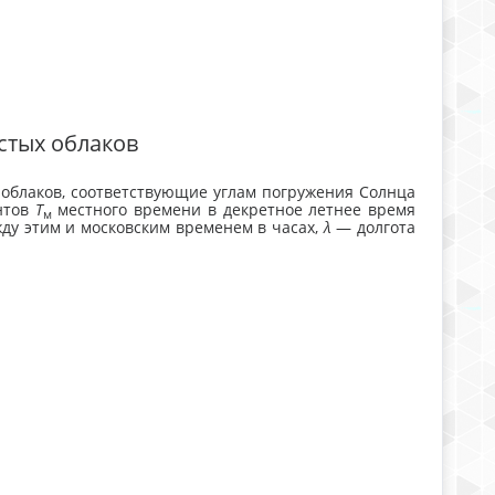
стых облаков
облаков, соответствующие углам погружения Солнца
нтов
Т
местного времени в декретное летнее время
м
ду этим и московским временем в часах,
λ
— долгота