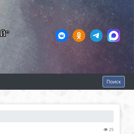
Й"
Поиск
25