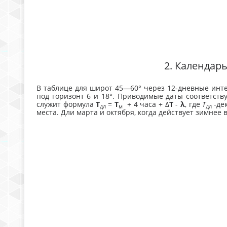
2. Календар
В таблице для широт 45—60° через 12-дневные инт
под горизонт 6 и 18°. Приводимые даты соответст
служит формула
Т
=
Т
+ 4 часа + Δ
Т
-
λ
, где
Т
-де
дл
м
дл
места. Дли марта и октября, когда действует зимнее в