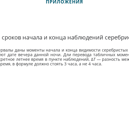
ПРИЛОЖЕНИЯ
ь сроков начала и конца наблюдений серебри
ервалы даны моменты начала и конца видимости серебристых 
вуют дате вечера данной ночи. Дли перевода табличных моме
кретное летнее время в пункте наблюдений, Δ
Т
— разность меж
ремя, в формуле должно стоять 3 часа, а не 4 часа.