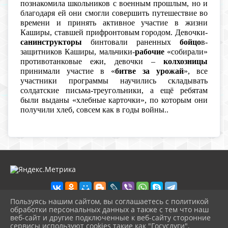
познакомила школьников с военным прошлым, но и
благодаря ей они смогли совершить путешествие во
времени и принять активное участие в жизни
Каширы, ставшей прифронтовым городом. Девочки-
санинструкторы
бинтовали раненных
бойцо
в-
защитников Каширы, мальчики-
рабочие
«собирали»
противотанковые ежи, девочки –
колхозницы
принимали участие в «
битве за урожай
», все
участники программы научились складывать
солдатские письма-треугольники, а ещё ребятам
были выданы «хлебные карточки», по которым они
получили хлеб, совсем как в годы войны..
Пользуясь нашим сайтом, вы соглашаетесь с политикой
обработки персональных данных а также с тем что наш
веб-сайт и другие подключенные к веб-сайту сторонние
2026 г. музей-кашира.рф
сервисы используют cookies такие как "Госуслуги",