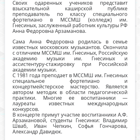
Своих одаренных учеников представит
взыскательной каширской публике
преподаватель по классу специального
фортепиано в МССМШ (колледж) им.
Гнесиных, заслуженный работник культуры РФ
Анна Федоровна Арзаманова.
Сама Анна Федоровна родилась в семье
известных московских музыкантов. Окончила
с отличием МССМШ им. Гнесиных, Российскую
академию музыки им. Гнесиных и
ассистентуру-стажировку при Российской
академии музыки.
С 1981 года преподает в МССМШ им. Гнесиных
специальное фортепиано и
концертмейстерское мастерство. Является
автором методик в области педагогической
практики. Многие ее воспитанники —
лауреаты известных международных
конкурсов.
В концерте примут участие воспитанники А.Ф.
Арзамановой, студенты Гнесинки: Владимир
Шваб, Иван Чепкин, Софья Гончарова,
Александр Давидюк.