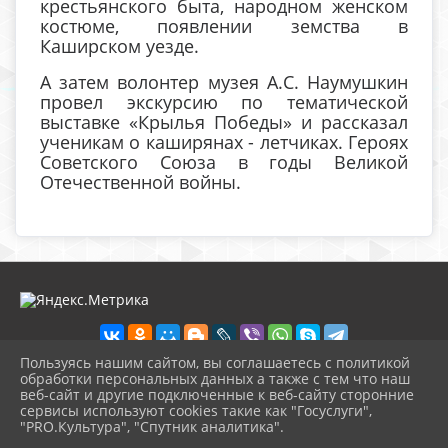
крестьянского быта, народном женском
костюме, появлении земства в
Каширском уезде.
А затем волонтер музея А.С. Наумушкин
провел экскурсию по тематической
выставке «Крылья Победы» и рассказал
ученикам о каширянах - летчиках. Героях
Советского Союза в годы Великой
Отечественной войны.
Пользуясь нашим сайтом, вы соглашаетесь с политикой
обработки персональных данных а также с тем что наш
веб-сайт и другие подключенные к веб-сайту сторонние
2026 г. музей-кашира.рф
сервисы используют cookies такие как "Госуслуги",
Вход
"PRO.Культура", "Спутник аналитика".
Карта сайта
^