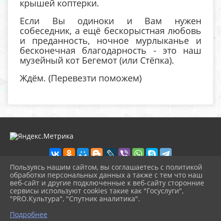
крышей коптерки.
Если Вы одиноки и Вам нужен
собеседник, а ещё бескорыстная любовь
и преданность, ночное мурлыканье и
бесконечная благодарность - это наш
музейный кот Бегемот (или Стёпка).
Ждём. (Перевезти поможем)
Пользуясь нашим сайтом, вы соглашаетесь с политикой
обработки персональных данных а также с тем что наш
веб-сайт и другие подключенные к веб-сайту сторонние
2026 г. музей-кашира.рф
сервисы используют cookies такие как "Госуслуги",
Вход
"PRO.Культура", "Спутник аналитика".
Карта сайта
^
Политика обработки персональных данных
Подробнее