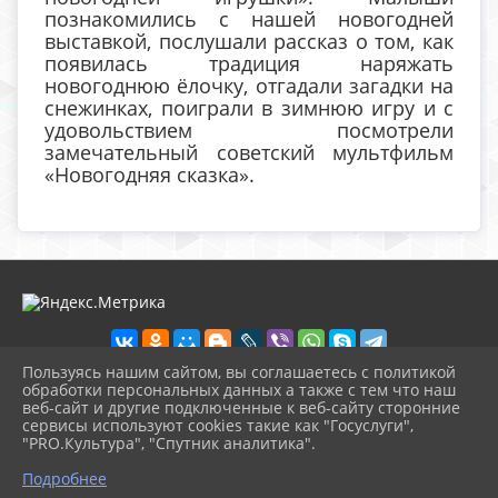
познакомились с нашей новогодней
выставкой, послушали рассказ о том, как
появилась традиция наряжать
новогоднюю ёлочку, отгадали загадки на
снежинках, поиграли в зимнюю игру и с
удовольствием посмотрели
замечательный советский мультфильм
«Новогодняя сказка».
Пользуясь нашим сайтом, вы соглашаетесь с политикой
обработки персональных данных а также с тем что наш
веб-сайт и другие подключенные к веб-сайту сторонние
2026 г. музей-кашира.рф
сервисы используют cookies такие как "Госуслуги",
Вход
"PRO.Культура", "Спутник аналитика".
Карта сайта
^
Политика обработки персональных данных
Подробнее