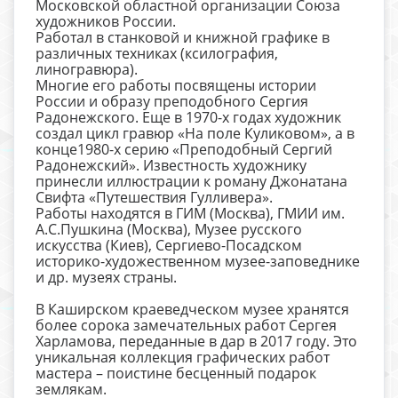
Московской областной организации Союза
художников России.
Работал в станковой и книжной графике в
различных техниках (ксилография,
линогравюра).
Многие его работы посвящены истории
России и образу преподобного Сергия
Радонежского. Еще в 1970-х годах художник
создал цикл гравюр «На поле Куликовом», а в
конце1980-х серию «Преподобный Сергий
Радонежский». Известность художнику
принесли иллюстрации к роману Джонатана
Свифта «Путешествия Гулливера».
Работы находятся в ГИМ (Москва), ГМИИ им.
А.С.Пушкина (Москва), Музее русского
искусства (Киев), Сергиево-Посадском
историко-художественном музее-заповеднике
и др. музеях страны.
В Каширском краеведческом музее хранятся
более сорока замечательных работ Сергея
Харламова, переданные в дар в 2017 году. Это
уникальная коллекция графических работ
мастера – поистине бесценный подарок
землякам.