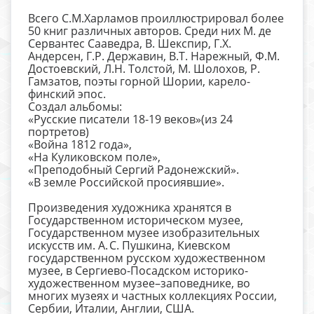
Всего С.М.Харламов проиллюстрировал более
50 книг различных авторов. Среди них М. де
Сервантес Сааведра, В. Шекспир, Г.Х.
Андерсен, Г.Р. Державин, В.Т. Нарежный, Ф.М.
Достоевский, Л.Н. Толстой, М. Шолохов, Р.
Гамзатов, поэты горной Шории, карело-
финский эпос.
Создал альбомы:
«Русские писатели 18-19 веков»(из 24
портретов)
«Война 1812 года»,
«На Куликовском поле»,
«Преподобный Сергий Радонежский».
«В земле Российской просиявшие».
Произведения художника хранятся в
Государственном историческом музее,
Государственном музее изобразительных
искусств им. А. С. Пушкина, Киевском
государственном русском художественном
музее, в Сергиево-Посадском историко-
художественном музее–заповеднике, во
многих музеях и частных коллекциях России,
Сербии, Италии, Англии, США.