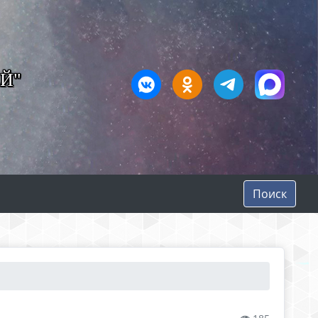
Й"
Поиск