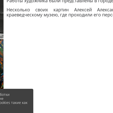
Работы художника были представлены в городе
Несколько своих картин Алексей Алекс
краеведческому музею, где проходили его перс
ботки
ие
okies такие как