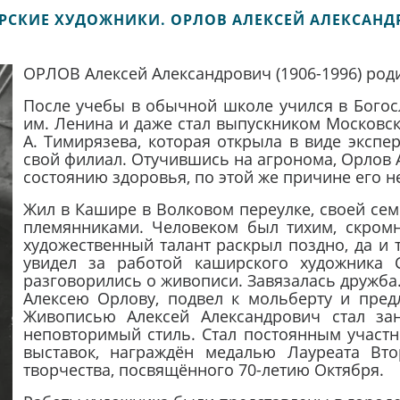
РСКИЕ ХУДОЖНИКИ. ОРЛОВ АЛЕКСЕЙ АЛЕКСАНД
ОРЛОВ Алексей Александрович (1906-1996) род
После учебы в обычной школе учился в Богос
им. Ленина и даже стал выпускником Московск
А. Тимирязева, которая открыла в виде экспе
свой филиал. Отучившись на агронома, Орлов А
состоянию здоровья, по этой же причине его не
Жил в Кашире в Волковом переулке, своей сем
племянниками. Человеком был тихим, скром
художественный талант раскрыл поздно, да и 
увидел за работой каширского художника С
разговорились о живописи. Завязалась дружба.
Алексею Орлову, подвел к мольберту и пред
Живописью Алексей Александрович стал зан
неповторимый стиль. Стал постоянным участ
выставок, награждён медалью Лауреата Вто
творчества, посвящённого 70-летию Октября.