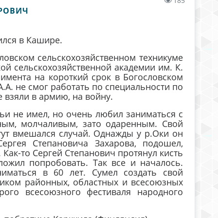
185
РОВИЧ
ился в Кашире.
ловском сельскохозяйственном техникуме
ой сельскохозяйственной академии им. К.
римента на короткий срок в Богословском
.А. не смог работать по специальности по
 взяли в армию, на войну.
ьи не имел, но очень любил заниматься с
ным, молчаливым, зато одаренным. Свой
тут вмешался случай. Однажды у р.Оки он
ергея Степановича Захарова, подошел,
 Как-то Сергей Степанович протянул кисть
ложил попробовать. Так все и началось.
иматься в 60 лет. Сумел создать свой
ником районных, областных и всесоюзных
рого всесоюзного фестиваля народного