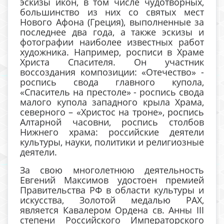
эскизы икон, в том числе чудотворных,
большинство из них со святых мест
Нового Афона (Греция), выполненные за
последнее два года, а также эскизы и
фотографии наиболее известных работ
художника. Например, росписи в Храме
Христа Спасителя. Он участник
воссоздания композиции: «Отечество» -
роспись свода главного купола,
«Спаситель на престоле» - роспись свода
малого купола западного крыла Храма,
северного – «Христос на троне», роспись
Алтарной часовни, роспись столбов
Нижнего храма: российские деятели
культуры, науки, политики и религиозные
деятели.
За свою многолетнюю деятельность
Евгений Максимов удостоен премией
Правительства РФ в области культуры и
искусства, Золотой медалью РАХ,
является Кавалером Ордена св. Анны III
степени Российского Императорского