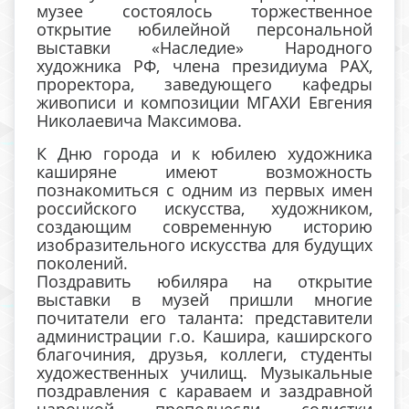
музее состоялось торжественное
открытие юбилейной персональной
выставки «Наследие» Народного
художника РФ, члена президиума РАХ,
проректора, заведующего кафедры
живописи и композиции МГАХИ Евгения
Николаевича Максимова.
К Дню города и к юбилею художника
каширяне имеют возможность
познакомиться с одним из первых имен
российского искусства, художником,
создающим современную историю
изобразительного искусства для будущих
поколений.
Поздравить юбиляра на открытие
выставки в музей пришли многие
почитатели его таланта: представители
администрации г.о. Кашира, каширского
благочиния, друзья, коллеги, студенты
художественных училищ.
Музыкальные
поздравления с караваем и заздравной
чарочкой преподнесли солистки