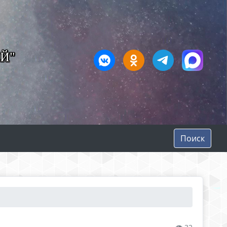
Й"
Поиск