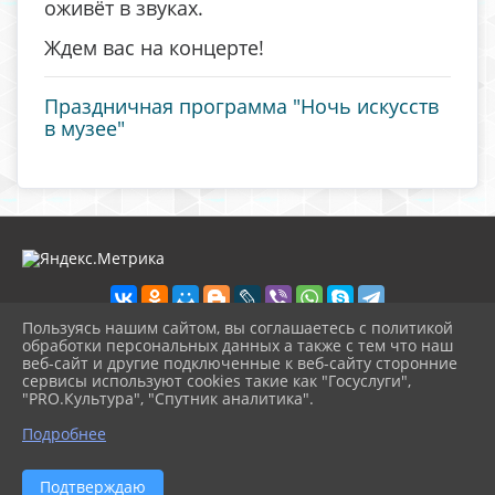
оживёт в звуках.
Ждем вас на концерте!
Праздничная программа "Ночь искусств
в музее"
Пользуясь нашим сайтом, вы соглашаетесь с политикой
обработки персональных данных а также с тем что наш
веб-сайт и другие подключенные к веб-сайту сторонние
2026 г. музей-кашира.рф
сервисы используют cookies такие как "Госуслуги",
Вход
"PRO.Культура", "Спутник аналитика".
Карта сайта
^
Политика обработки персональных данных
Подробнее
Сделано на KubCMS
Разработка и поддержка
Подтверждаю