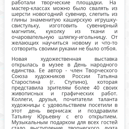
работали творческие площадки. На
мастер-классах можно было свалять из
шерсти новогодний сувенир, слепить из
глины знаменитую каширскую игрушку-
свистульку, изготовить сувенирный
магнитик, куколку из ткани и
очаровательную шляпку-игольницу. От
желающих научиться новому и что-то
сотворить своими руками не было отбоя.
Новая художественная выставка
открылась в музее в День народного
единства. Ее автор - член Творческого
Союза художников России Татьяна
Старостина (г. Ступино), которая
представила зрителям более 40 своих
живописных и графических работ.
Коллеги, друзья, почитатели таланта
художницы с удовольствием посетили в
этот день вернисаж и поздравили
Татьяну Юрьевну с его открытием.
Музыкальным подарком для всех гостей
стало выступление творческого дуэта