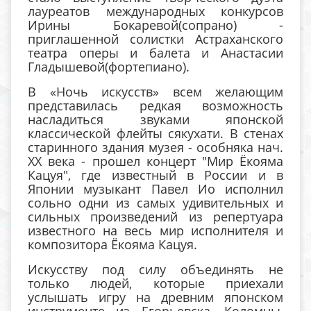
лауреатов международных конкурсов
Ирины Бокаревой(сопрано) -
приглашенной солистки Астраханского
театра оперы и балета и Анастасии
Гладышевой(фортепиано).
В «Ночь искусств» всем желающим
представилась редкая возможность
насладиться звуками японской
классической флейты сякухати. В стенах
старинного здания музея - особняка нач.
XX века - прошел концерт "Мир Ёкояма
Кацуя", где известный в России и в
Японии музыкант Павел Ио исполнил
сольно одни из самых удивительных и
сильных произведений из репертуара
известного на весь мир исполнителя и
композитора Ёкояма Кацуя.
Искусству под силу объединять не
только людей, которые приехали
услышать игру на древним японском
инструменте из Егорьевска, Коломны,