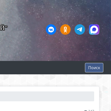
Й"
Поиск