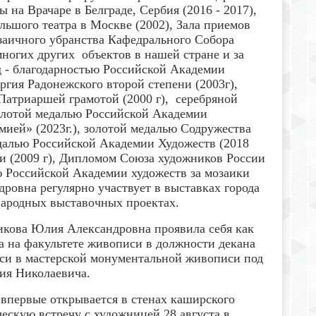
 на Врачаре в Белграде, Сербия (2016 - 2017),
льшого театра в Москве (2002), Зала приемов
заичного убранства Кафедрального Собора
многих других объектов в нашей стране и за
д - благодарностью Российской Академии
гия Радонежского второй степени (2003г),
Патриаршей грамотой (2000 г), серебряной
золотой медалью Российской Академии
мией» (2023г.), золотой медалью Содружества
далью Российской Академии Художеств (2018
ии (2009 г), Дипломом Союза художников России
ю Российской Академии художеств за мозаики
ровна регулярно участвует в выставках города
ародных выставочных проектах.
кова Юлия Александровна проявила себя как
а на факультете живописи в должности декана
иси в мастерской монументальной живописи под
ия Николаевича.
впервые открывается в стенах каширского
скую встречу с художницей 28 августа в