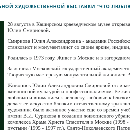
ЬНОЙ ХУДОЖЕСТВЕННОЙ ВЫСТАВКИ "ЧТО ЛЮБ
28 августа в Каширском краеведческом музее открыв
Юлии Смирновой.
Смирнова Юлия Александровна - академик Российск
станковист и монументалист со своим ярким, индив
Родилась в 1973 году. Живет в Москве и в загородно
Закончила Московский государственный академически
Творческую мастерскую монументальной живописи РА
Живопись Юлии Александровны Смирновой отличает
живописной культурой и профессионализмом. Ее жи
любовью и вниманием к человеку, любовью к близким
делает ее искусство близким отечественному зрител
художника было активное участие еще со времен уч
имени В.И. Сурикова в создании живописного убран
комплекса Храма Христа Спасителя в Москве (1998 -
пустыни (1995 - 1997 гг.), Свято-Николаевского Пат