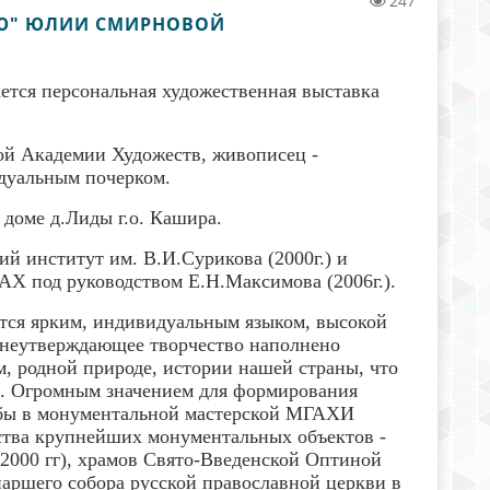
247
ЛЮ" ЮЛИИ СМИРНОВОЙ
ается персональная художественная выставка
ой Академии Художеств, живописец -
идуальным почерком.
м доме д.Лиды г.о. Кашира.
й институт им. В.И.Сурикова (2000г.) и
Х под руководством Е.Н.Максимова (2006г.).
ся ярким, индивидуальным языком, высокой
знеутверждающее творчество наполнено
, родной природе, истории нашей страны, что
ю. Огромным значением для формирования
ебы в монументальной мастерской МГАХИ
ства крупнейших монументальных объектов -
 2000 гг), храмов Свято-Введенской Оптиной
риаршего собора русской православной церкви в