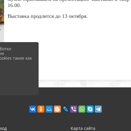
16.00.
Выставка продлится до 13 октября.
ботки
ие
okies такие как
ход
Карта сайта