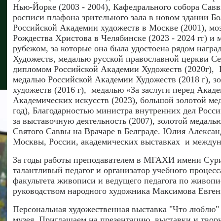
Нью-Йорке (2003 - 2004), Кафедрального собора Саввы
росписи плафона зрительного зала в новом здании Бо
Российской Академии художеств в Москве (2001), мо
Рождества Христова в Челябинске (2023 - 2024 гг) и 
рубежом, за которые она была удостоена рядом награ
Художеств, медалью русской православной церкви Сер
дипломом Российской Академии Художеств (2020г), 
медалью Российской Академии Художеств (2018 г), 
художеств (2016 г), медалью «За заслуги перед Акаде
Академических искусств (2023), большой золотой ме
год), Благодарностью министра внутренних дел Росс
за выставочную деятельность (2007), золотой медаль
Святого Саввы на Врачаре в Белграде. Юлия Александ
Москвы, России, академических выставках и междун
За годы работы преподавателем в МГАХИ имени Сури
талантливый педагог и организатор учебного процесс
факультета живописи и ведущего педагога по живоп
руководством народного художника Максимова Евген
Персональная художественная выставка "Что люблю" 
музея.
Приглашаем на презентацию выставки и творче