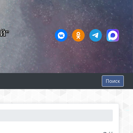
Й"
Поиск