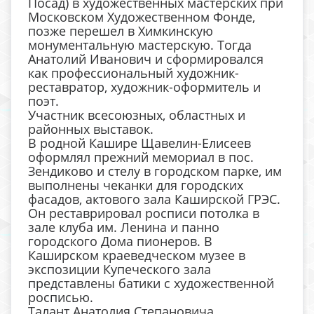
Посад) в художественных мастерских при
Московском Художественном Фонде,
позже перешел в Химкинскую
монументальную мастерскую. Тогда
Анатолий Иванович и сформировался
как профессиональный художник-
реставратор, художник-оформитель и
поэт.
Участник всесоюзных, областных и
районных выставок.
В родной Кашире Щавелин-Елисеев
оформлял прежний мемориал в пос.
Зендиково и стелу в городском парке, им
выполнены чеканки для городских
фасадов, актового зала Каширской ГРЭС.
Он реставрировал росписи потолка в
зале клуба им. Ленина и панно
городского Дома пионеров. В
Каширском краеведческом музее в
экспозиции Купеческого зала
представлены батики с художественной
росписью.
Талант Анатолия Степановича