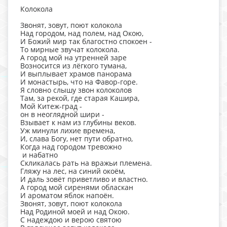
Колокола
Звонят, зовут, поют колокола
Над городом, над полем, над Окою,
И Божий мир так благостно спокоен -
То мирные звучат колокола.
А город мой на утренней заре
Возносится из лёгкого тумана,
И выплывает храмов панорама
И монастырь, что на Фавор-горе.
Я словно слышу звон колоколов
Там, за рекой, где старая Кашира,
Мой Китеж-град -
он в неоглядной шири -
Взывает к нам из глубины веков.
Уж минули лихие времена,
И, слава Богу, нет пути обратно,
Когда над городом тревожно
и набатно
Скликалась рать на вражьи племена.
Гляжу на лес, на синий окоём,
И даль зовёт приветливо и властно.
А город мой сиренями обласкан
И ароматом яблок напоён.
Звонят, зовут, поют колокола
Над Родиной моей и над Окою.
С надеждою и верою святою