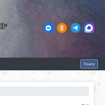
Й"
Поиск