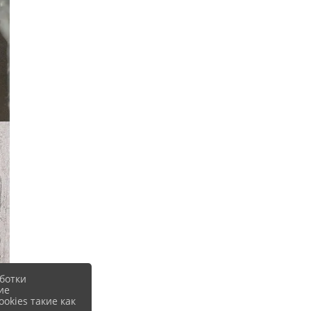
ботки
ие
okies такие как