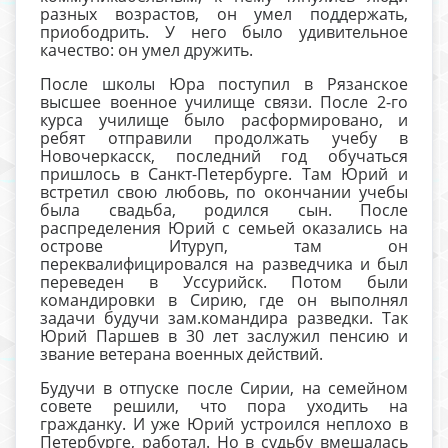
разных возрастов, он умел поддержать,
приободрить. У него было удивительное
качество: он умел дружить.
После школы Юра поступил в Рязанское
высшее военное училище связи. После 2-го
курса училище было расформировано, и
ребят отправили продолжать учебу в
Новочеркасск, последний год обучаться
пришлось в Санкт-Петербурге. Там Юрий и
встретил свою любовь, по окончании учебы
была свадьба, родился сын. После
распределения Юрий с семьей оказались на
острове Итуруп, там он
переквалифицировался на разведчика и был
переведен в Уссурийск. Потом были
командировки в Сирию, где он выполнял
задачи будучи зам.командира разведки. Так
Юрий Паршев в 30 лет заслужил пенсию и
звание ветерана военных действий.
Будучи в отпуске после Сирии, на семейном
совете решили, что пора уходить на
гражданку. И уже Юрий устроился неплохо в
Петербурге, работал. Но в судьбу вмешалась