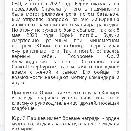
СВО, и осенью 2022 года Юрий оказался на
передовой. Сначала у него в подчинении
была мотострелковая рота, потом батальон.
Был отправлен запрос о назначении Юрия на
должность заместителя командира разведки.
Но этому не суждено было сбыться, так как 8
мая 2023 года Юрий погиб... Будучи
смертельно раненым при минометном
обстреле, Юрий спасал бойца - перетягивал
ему раненные ноги. Так и погиб, оставаясь
верным себе...
Похоронен Юрий
Александрович Паршев г. Сертолово под
Санкт-Петербургом, где и жил в последнее
время с женой и сыном. Его бойцы по
возможности навещают могилу командира и
друга.
При жизни Юрий приезжал в отпуск в Каширу
и всегда старался успеть навестить свою
классную руководительницу, друзей, посещал
кладбище.
Юрий Паршев имеет боевые награды - орден
мужества, медаль за отвагу, а также 3 медали
из Сирии.