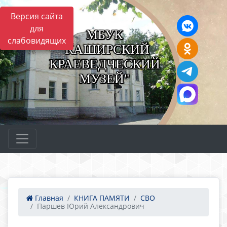
Версия сайта
для
МБУК
слабовидящих
"КАШИРСКИЙ
КРАЕВЕДЧЕСКИЙ
МУЗЕЙ"
Главная
КНИГА ПАМЯТИ
СВО
Паршев Юрий Александрович