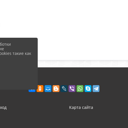
ботки
ие
okies такие как
ход
Карта сайта