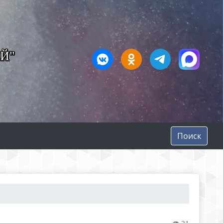
Й"
Поиск