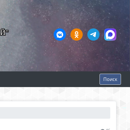
Й"
Поиск