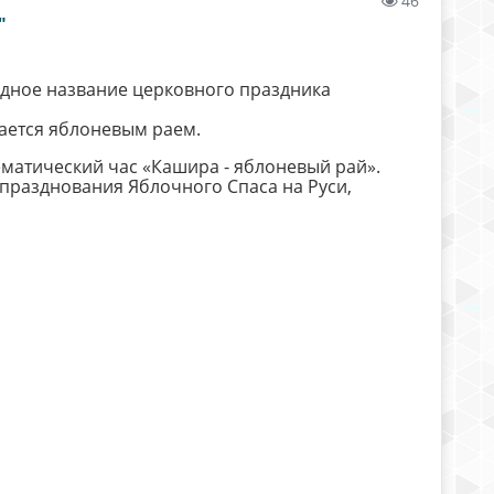
46
"
одное название церковного праздника
вается яблоневым раем.
матический час «Кашира - яблоневый рай».
 празднования Яблочного Спаса на Руси,