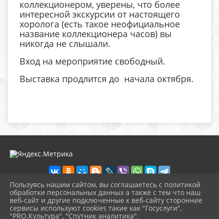
коллекционером, уверены, что более
интересной экскурсии от настоящего
хоролога (есть такое неофициальное
название коллекционера часов) вы
никогда не слышали.
Вход на мероприятие свободный.
Выставка продлится до начала октября.
Пользуясь нашим сайтом, вы соглашаетесь с политикой
обработки персональных данных а также с тем что наш
веб-сайт и другие подключенные к веб-сайту сторонние
2026 г. музей-кашира.рф
сервисы используют cookies такие как "Госуслуги",
Вход
"PRO.Культура", "Спутник аналитика".