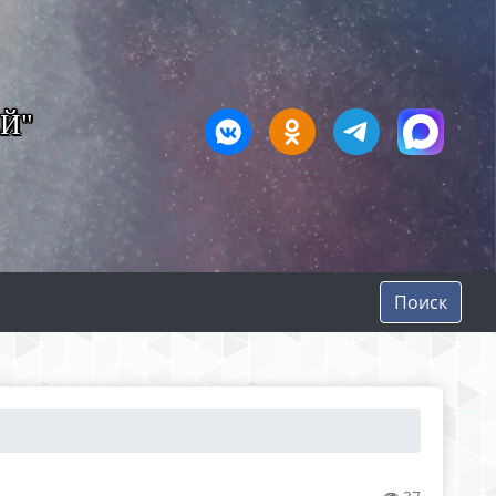
Й"
Поиск