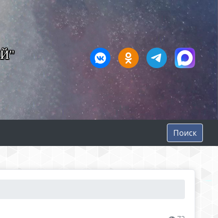
Й"
Поиск