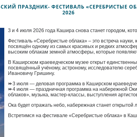
КИЙ ПРАЗДНИК- ФЕСТИВАЛЬ «СЕРЕБРИСТЫЕ ОБ
2026
3 и 4 июля 2026 года Кашира снова станет городом, кот
Фестиваль «Серебристые облака» – это встреча науки, к
посвящён одному из самых красивых и редких атмосфе
высоким облакам земной атмосферы, которые появляют
В Каширском краеведческом музее открыт единственный
посвящённый учёному, астроному, исследователю сере
Ивановичу Гришину.
⏩3 июля — деловая программа в Каширском краеведче
⏩4 июля — праздничная программа на набережной Оки:
облаков», музыка, мастер-классы, выступления артисто
Ока будет отражать небо, набережная станет открытой 
Встретимся на фестивале «Серебристые облака» в Каш